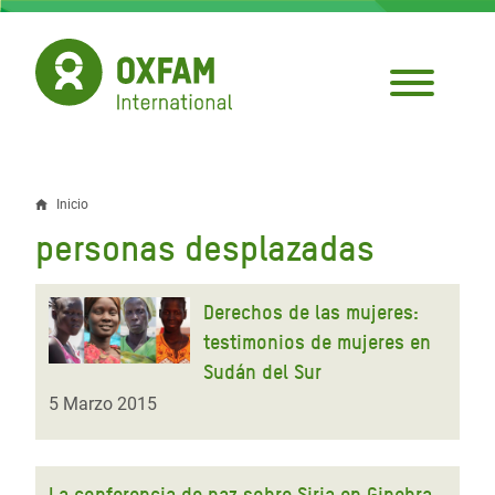
Pasar
al
contenido
principal
Inicio
Sobrescribir
personas desplazadas
enlaces
de
Derechos de las mujeres:
ayuda
testimonios de mujeres en
Sudán del Sur
a
5 Marzo 2015
la
navegación
La conferencia de paz sobre Siria en Ginebra