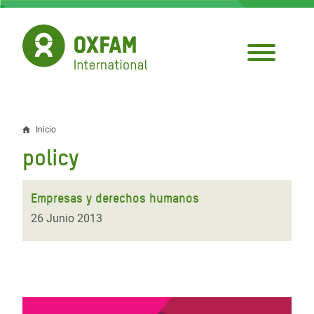
Pasar
al
contenido
principal
Inicio
Sobrescribir
policy
enlaces
de
Empresas y derechos humanos
ayuda
26 Junio 2013
a
la
navegación