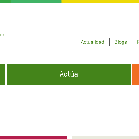
ro
Actualidad
Blogs
Actúa
GENCIAS
INFÓRMATE Y DIFUNDE NUESTROS
DÓNDE TRABAJAMOS
MENSAJES
CONÓCENOS
risis Appeal
iento por la Crisis en
o