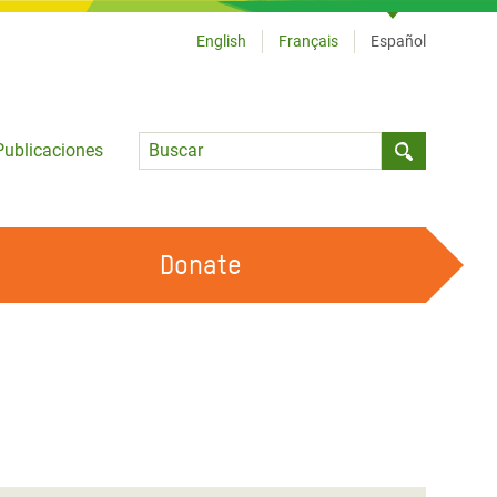
English
Français
Español
Language
Publicaciones
Submit sea
Donate
TRABAJA CON OXFAM
OUR FEMINIST PRINCIPLES
HAZ VOLUNTARIADO