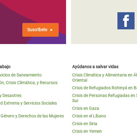
 Climática y Alimentaria
ica Oriental
s de Personas Refugiadas
Suscríbete
dán del Sur
s de Refugiados Rohinyá
ngladesh
rabajo
Ayúdanos a salvar vidas
 en Siria
vicios de Saneamiento
Crisis Climática y Alimentaria en Á
Oriental
s en Yemen
n, Crisis Climática, y Recursos
Crisis de Refugiados Rohinyá en 
 y Desastres
Crisis de Personas Refugiadas en
Sur
d Extrema y Servicios Sociales
Crisis en Gaza
e Género y Derechos de las Mujeres
Crisis en el Líbano
Crisis en Siria
Crisis en Yemen