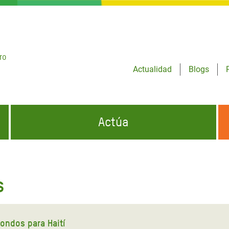
ro
Actualidad
Blogs
Actúa
GENCIAS
INFÓRMATE Y DIFUNDE NUESTROS
DÓNDE TRABAJAMOS
MENSAJES
s
CONÓCENOS
risis Appeal
iento por la Crisis en
o
ondos para Haití