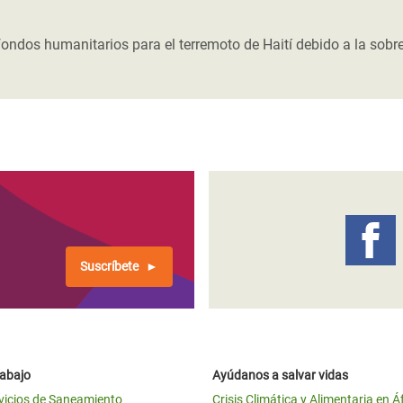
 Climática y Alimentaria
ica Oriental
ondos humanitarios para el terremoto de Haití debido a la sobr
s de Personas Refugiadas
dán del Sur
s de Refugiados Rohinyá
ngladesh
 en Siria
s en Yemen
Suscríbete
rabajo
Ayúdanos a salvar vidas
vicios de Saneamiento
Crisis Climática y Alimentaria en Á