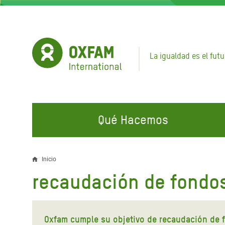
Pasar
al
contenido
principal
La igualdad es el futu
Qué Hacemos
EN QUÉ TRABAJAMOS
ÚNETE A NUESTRAS CAMPAÑAS
EMER
Inicio
Sobrescribir
recaudación de fondo
Agua y Servicios de
Climate Justice
Gaza C
enlaces
Saneamiento
Hands Off Our Spaces
Llamam
de
Alimentación, Crisis Climática,
Líban
Oxfam cumple su objetivo de recaudación de f
Únete a Nuestra Comunidad para