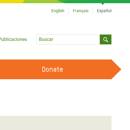
English
Français
Español
Language
Publicaciones
Submit sea
Donate
TRABAJA CON OXFAM
OUR FEMINIST PRINCIPLES
HAZ VOLUNTARIADO