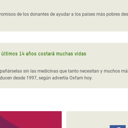
 Climática y Alimentaria
ica Oriental
omisos de los donantes de ayudar a los países más pobres desp
s de Personas Refugiadas
dán del Sur
s de Refugiados Rohinyá
ngladesh
os últimos 14 años costará muchas vidas
 en Siria
pañárselas sin las medicinas que tanto necesitan y muchos más 
s en Yemen
roducen desde 1997, según advertía Oxfam hoy.