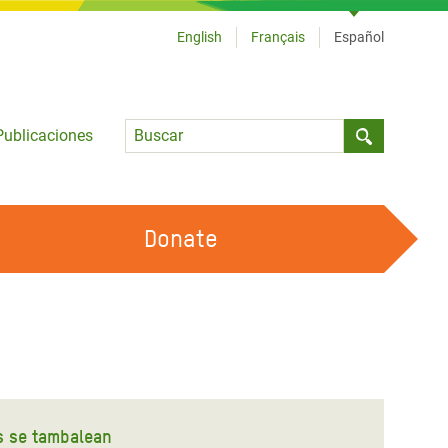
English
Français
Español
Language
Publicaciones
Submit sea
Donate
TRABAJA CON OXFAM
OUR FEMINIST PRINCIPLES
HAZ VOLUNTARIADO
s se tambalean