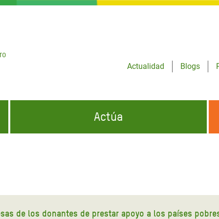
ro
Actualidad
Blogs
Actúa
GENCIAS
INFÓRMATE Y DIFUNDE NUESTROS
DÓNDE TRABAJAMOS
MENSAJES
CONÓCENOS
risis Appeal
iento por la Crisis en
o
esas de los donantes de prestar apoyo a los países pobre