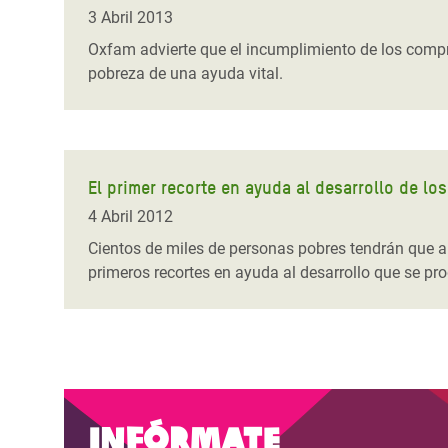
y Recursos Naturales
ayuda
#ActuaPorElClima
Crisis
3 Abril 2013
Conflictos y Desastres
en Áfr
a
Oxfam advierte que el incumplimiento de los compr
Erradiquemos el Sufrimiento Humano que
pobreza de una ayuda vital.
Desigualdad Extrema y
se Oculta tras los Alimentos
Crisi
la
Servicios Sociales Básicos
en Su
¡Basta! Acabemos con las violencias contra
navegación
Inequality and Rights in a
mujeres y niñas
Crisi
Digital Age
en Ba
El primer recorte en ayuda al desarrollo de l
4 Abril 2012
Gender, Rights, and Justice
Crisis
Cientos de miles de personas pobres tendrán que a
Crisi
primeros recortes en ayuda al desarrollo que se p
Infórmate