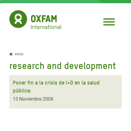
Pasar
al
contenido
principal
Inicio
Sobrescribir
research and development
enlaces
de
Poner fin a la crisis de I+D en la salud
ayuda
pública:
a
13 Noviembre 2008
la
navegación