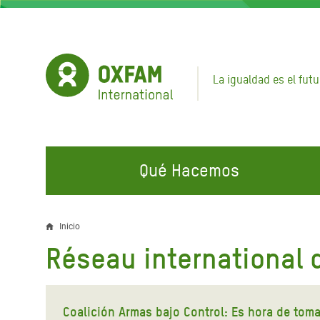
Pasar
al
contenido
principal
La igualdad es el futu
Qué Hacemos
EN QUÉ TRABAJAMOS
ÚNETE A NUESTRAS CAMPAÑAS
EMER
Inicio
Sobrescribir
Réseau international d
Agua y Servicios de
Climate Justice
Gaza C
enlaces
Saneamiento
Hands Off Our Spaces
Llamam
de
Alimentación, Crisis Climática,
Líban
Coalición Armas bajo Control: Es hora de toma
Únete a Nuestra Comunidad para