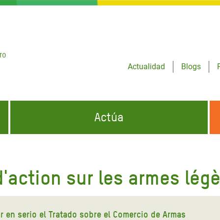
ro
Actualidad
Blogs
Actúa
GENCIAS
INFÓRMATE Y DIFUNDE NUESTROS
DÓNDE TRABAJAMOS
MENSAJES
'action sur les armes lég
CONÓCENOS
risis Appeal
iento por la Crisis en
o
r en serio el Tratado sobre el Comercio de Armas