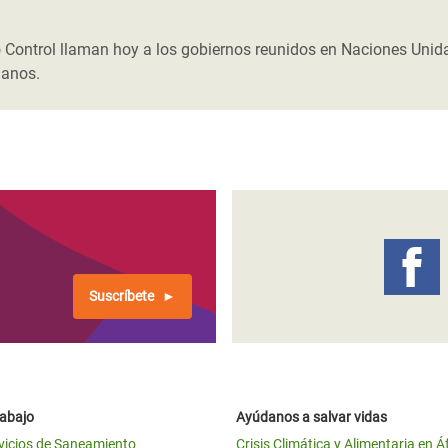
 Climática y Alimentaria
ica Oriental
Control llaman hoy a los gobiernos reunidos en Naciones Unid
manos.
s de Personas Refugiadas
dán del Sur
s de Refugiados Rohinyá
ngladesh
 en Siria
s en Yemen
Suscríbete
rabajo
Ayúdanos a salvar vidas
vicios de Saneamiento
Crisis Climática y Alimentaria en Á