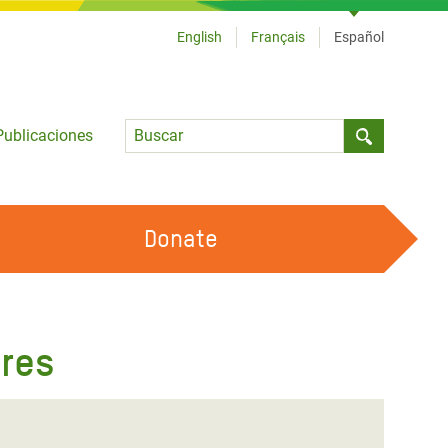
English
Français
Español
Language
Publicaciones
Submit sea
Donate
TRABAJA CON OXFAM
OUR FEMINIST PRINCIPLES
ères
HAZ VOLUNTARIADO