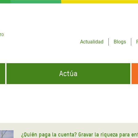
ro
Actualidad
Blogs
Actúa
GENCIAS
INFÓRMATE Y DIFUNDE NUESTROS
DÓNDE TRABAJAMOS
MENSAJES
CONÓCENOS
risis Appeal
iento por la Crisis en
o
¿Quién paga la cuenta? Gravar la riqueza para en