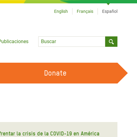
English
Français
Español
Language
Publicaciones
Submit sea
Donate
TRABAJA CON OXFAM
OUR FEMINIST PRINCIPLES
HAZ VOLUNTARIADO
frentar la crisis de la COVID-19 en América