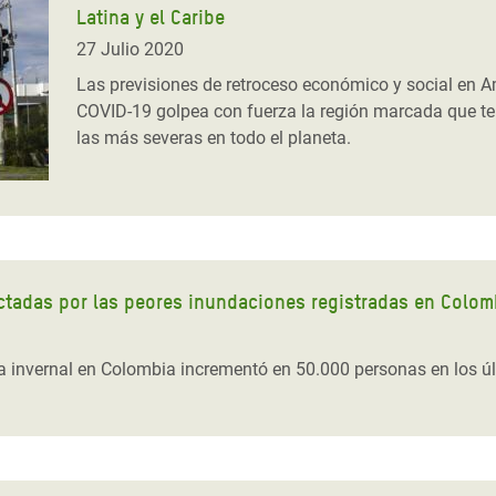
Latina y el Caribe
 Climática y Alimentaria
ica Oriental
27 Julio 2020
Las previsiones de retroceso económico y social en A
s de Personas Refugiadas
COVID-19 golpea con fuerza la región marcada que te
dán del Sur
las más severas en todo el planeta.
s de Refugiados Rohinyá
ngladesh
 en Siria
s en Yemen
tadas por las peores inundaciones registradas en Colom
 invernal en Colombia incrementó en 50.000 personas en los últ