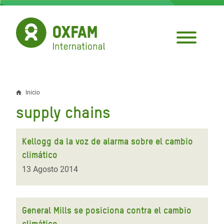
Pasar
al
contenido
principal
Inicio
Sobrescribir
supply chains
enlaces
de
Kellogg da la voz de alarma sobre el cambio
ayuda
climático
a
13 Agosto 2014
la
navegación
General Mills se posiciona contra el cambio
climático