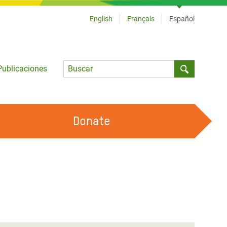
English
Français
Español
Language
Publicaciones
Submit sea
Donate
TRABAJA CON OXFAM
OUR FEMINIST PRINCIPLES
HAZ VOLUNTARIADO