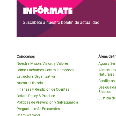
y Recursos Naturales
ayuda
#ActuaPorElClima
Crisis
Infórmate
Conflictos y Desastres
en Áfr
a
Erradiquemos el Sufrimiento Humano que
Suscríbete a nuestro boletín de actualidad
Desigualdad Extrema y
se Oculta tras los Alimentos
Crisi
la
Servicios Sociales Básicos
en Su
¡Basta! Acabemos con las violencias contra
navegación
Inequality and Rights in a
mujeres y niñas
Crisi
Digital Age
en Ba
Conócenos
Áreas de t
Gender, Rights, and Justice
Crisis
Nuestra Misión, Visión, y Valores
Agua y Ser
Crisi
Cómo Luchamos Contra la Pobreza
Alimentació
Naturales
Estructura Organizativa
Conflictos
Nuestra Historia
Desigualda
Finanzas y Rendición de Cuentas
Básicos
Oxfam Policy & Practice
Justicia d
Políticas de Prevención y Salvaguardia
Preguntas más Frecuentes
Scam Warning