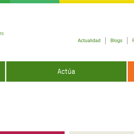
ro
Actualidad
Blogs
Actúa
GENCIAS
INFÓRMATE Y DIFUNDE NUESTROS
DÓNDE TRABAJAMOS
MENSAJES
CONÓCENOS
risis Appeal
iento por la Crisis en
o