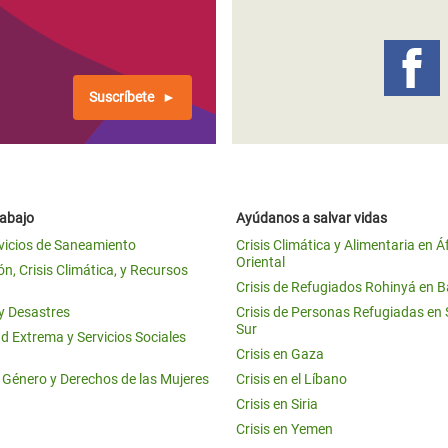
 Climática y Alimentaria
ica Oriental
s de Personas Refugiadas
Suscríbete
dán del Sur
s de Refugiados Rohinyá
ngladesh
rabajo
Ayúdanos a salvar vidas
 en Siria
vicios de Saneamiento
Crisis Climática y Alimentaria en Á
Oriental
s en Yemen
n, Crisis Climática, y Recursos
Crisis de Refugiados Rohinyá en 
 y Desastres
Crisis de Personas Refugiadas en
Sur
d Extrema y Servicios Sociales
Crisis en Gaza
e Género y Derechos de las Mujeres
Crisis en el Líbano
Crisis en Siria
Crisis en Yemen