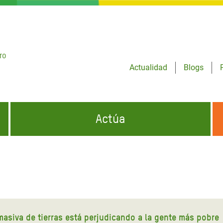
ro
Actualidad
Blogs
Actúa
GENCIAS
INFÓRMATE Y DIFUNDE NUESTROS
DÓNDE TRABAJAMOS
MENSAJES
CONÓCENOS
risis Appeal
iento por la Crisis en
o
 masiva de tierras está perjudicando a la gente más pobre