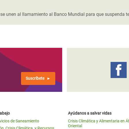
 Climática y Alimentaria
ica Oriental
jo se unen al llamamiento al Banco Mundial para que suspenda te
s de Personas Refugiadas
dán del Sur
s de Refugiados Rohinyá
ngladesh
 en Siria
s en Yemen
Suscríbete
rabajo
Ayúdanos a salvar vidas
vicios de Saneamiento
Crisis Climática y Alimentaria en Á
Oriental
n, Crisis Climática, y Recursos