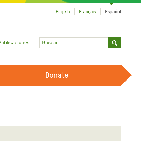
English
Français
Español
Language
Publicaciones
Submit sea
Donate
TRABAJA CON OXFAM
OUR FEMINIST PRINCIPLES
HAZ VOLUNTARIADO