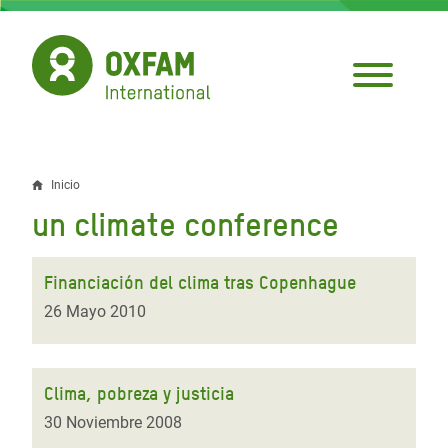
Pasar
al
contenido
principal
Inicio
Sobrescribir
un climate conference
enlaces
de
Financiación del clima tras Copenhague
ayuda
26 Mayo 2010
a
la
Clima, pobreza y justicia
navegación
30 Noviembre 2008