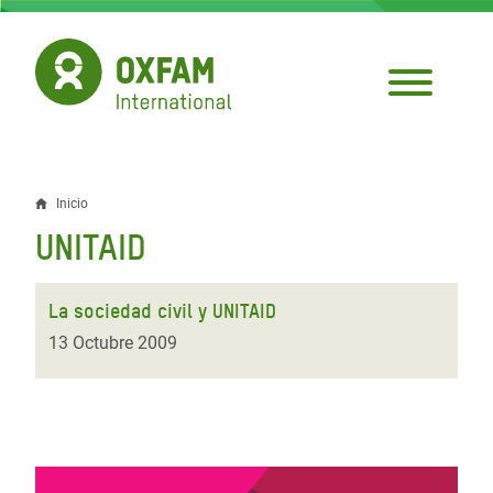
Pasar
al
contenido
principal
Inicio
Sobrescribir
UNITAID
enlaces
de
La sociedad civil y UNITAID
ayuda
13 Octubre 2009
a
la
navegación