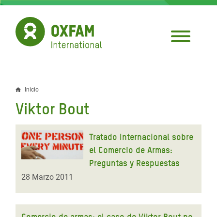
Pasar
al
contenido
principal
Inicio
Sobrescribir
Viktor Bout
enlaces
de
Tratado Internacional sobre
ayuda
el Comercio de Armas:
Preguntas y Respuestas
a
28 Marzo 2011
la
navegación
Comercio de armas: el caso de Viktor Bout no