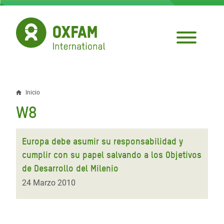
Pasar
al
contenido
principal
Inicio
Sobrescribir
W8
enlaces
de
Europa debe asumir su responsabilidad y
ayuda
cumplir con su papel salvando a los Objetivos
de Desarrollo del Milenio
a
24 Marzo 2010
la
navegación