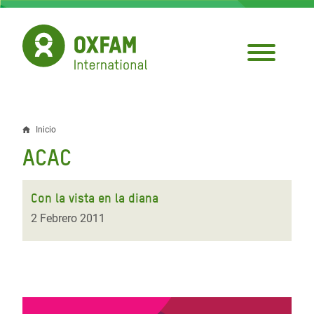
Pasar
al
contenido
principal
Inicio
Sobrescribir
ACAC
enlaces
de
Con la vista en la diana
ayuda
2 Febrero 2011
a
la
navegación