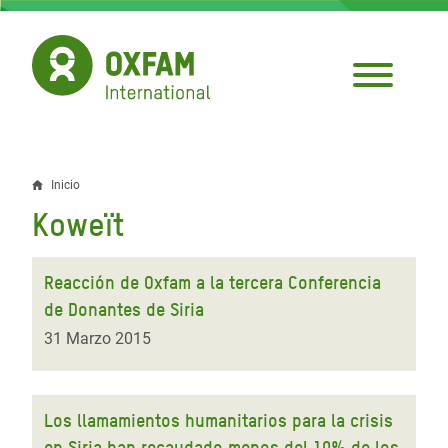
Pasar
al
contenido
principal
Inicio
Sobrescribir
Koweït
enlaces
de
Reacción de Oxfam a la tercera Conferencia
ayuda
de Donantes de Siria
a
31 Marzo 2015
la
navegación
Los llamamientos humanitarios para la crisis
en Siria han recaudado menos del 10% de los