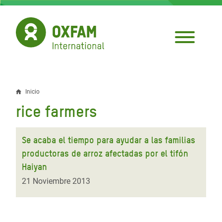
Pasar
al
contenido
principal
Inicio
Sobrescribir
rice farmers
enlaces
de
Se acaba el tiempo para ayudar a las familias
ayuda
productoras de arroz afectadas por el tifón
Haiyan
a
21 Noviembre 2013
la
navegación