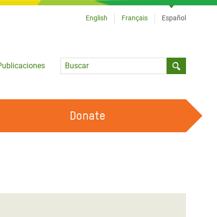
English
Français
Español
Language
Publicaciones
Submit sea
Donate
TRABAJA CON OXFAM
OUR FEMINIST PRINCIPLES
HAZ VOLUNTARIADO