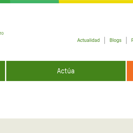
ro
Actualidad
Blogs
Actúa
GENCIAS
INFÓRMATE Y DIFUNDE NUESTROS
DÓNDE TRABAJAMOS
MENSAJES
CONÓCENOS
risis Appeal
iento por la Crisis en
o