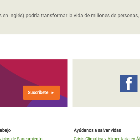
 Climática y Alimentaria
ica Oriental
s en inglés) podría transformar la vida de millones de personas, 
s de Personas Refugiadas
dán del Sur
s de Refugiados Rohinyá
ngladesh
 en Siria
s en Yemen
Suscríbete
rabajo
Ayúdanos a salvar vidas
vicios de Saneamiento
Crisis Climática y Alimentaria en Á