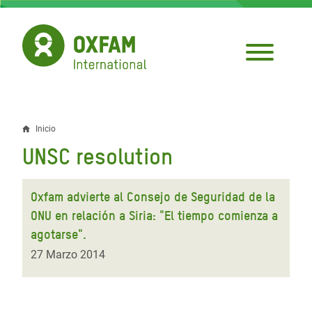
Pasar
al
contenido
principal
Inicio
Sobrescribir
UNSC resolution
enlaces
de
Oxfam advierte al Consejo de Seguridad de la
ayuda
ONU en relación a Siria: "El tiempo comienza a
agotarse".
a
27 Marzo 2014
la
navegación