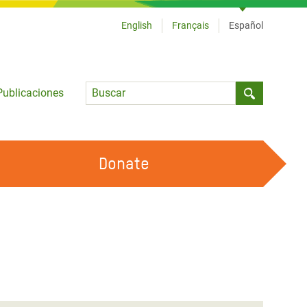
English
Français
Español
Language
Publicaciones
Submit sea
Donate
TRABAJA CON OXFAM
OUR FEMINIST PRINCIPLES
HAZ VOLUNTARIADO