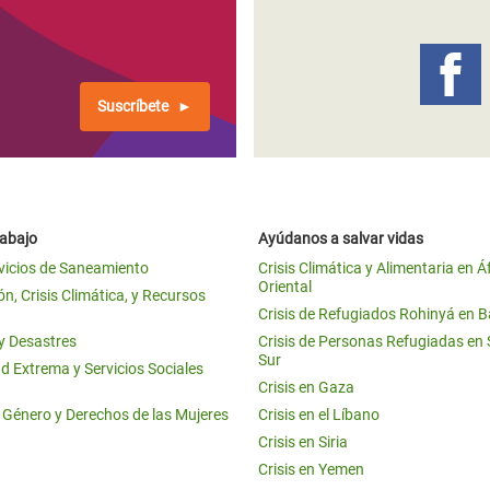
 Climática y Alimentaria
ica Oriental
s de Personas Refugiadas
Suscríbete
dán del Sur
s de Refugiados Rohinyá
ngladesh
rabajo
Ayúdanos a salvar vidas
 en Siria
vicios de Saneamiento
Crisis Climática y Alimentaria en Á
Oriental
s en Yemen
n, Crisis Climática, y Recursos
Crisis de Refugiados Rohinyá en 
 y Desastres
Crisis de Personas Refugiadas en
Sur
d Extrema y Servicios Sociales
Crisis en Gaza
e Género y Derechos de las Mujeres
Crisis en el Líbano
Crisis en Siria
Crisis en Yemen