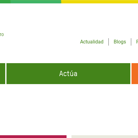
ro
Actualidad
Blogs
Actúa
GENCIAS
INFÓRMATE Y DIFUNDE NUESTROS
DÓNDE TRABAJAMOS
MENSAJES
CONÓCENOS
risis Appeal
iento por la Crisis en
o