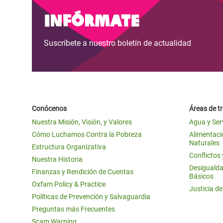
y Recursos Naturales
ayuda
#ActuaPorElClima
Crisis
Infórmate
Conflictos y Desastres
en Áfr
a
Erradiquemos el Sufrimiento Humano que
Suscríbete a nuestro boletín de actualidad
Desigualdad Extrema y
se Oculta tras los Alimentos
Crisi
la
Servicios Sociales Básicos
en Su
¡Basta! Acabemos con las violencias contra
navegación
Inequality and Rights in a
mujeres y niñas
Crisi
Digital Age
en Ba
Conócenos
Áreas de t
Gender, Rights, and Justice
Crisis
Nuestra Misión, Visión, y Valores
Agua y Ser
Crisi
Cómo Luchamos Contra la Pobreza
Alimentació
Naturales
Estructura Organizativa
Conflictos
Nuestra Historia
Desigualda
Finanzas y Rendición de Cuentas
Básicos
Oxfam Policy & Practice
Justicia d
Políticas de Prevención y Salvaguardia
Preguntas más Frecuentes
Scam Warning