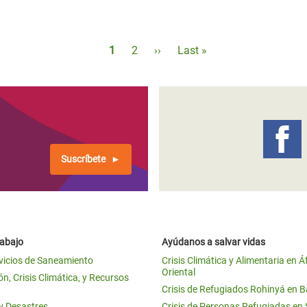
Paginación
Página
1
Página
2
Siguiente
››
Última
Last »
actual
página
página
Suscríbete
rabajo
Ayúdanos a salvar vidas
vicios de Saneamiento
Crisis Climática y Alimentaria en Á
Oriental
n, Crisis Climática, y Recursos
Crisis de Refugiados Rohinyá en 
 y Desastres
Crisis de Personas Refugiadas en