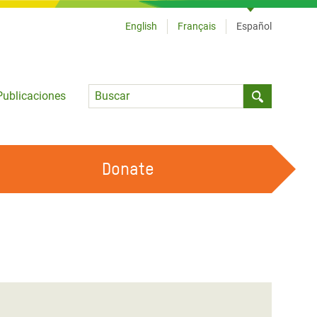
English
Français
Español
Language
Publicaciones
Submit sea
Donate
TRABAJA CON OXFAM
OUR FEMINIST PRINCIPLES
HAZ VOLUNTARIADO