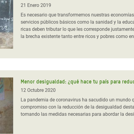
 Climática y Alimentaria
21 Enero 2019
ica Oriental
Es necesario que transformemos nuestras economías a 
servicios públicos básicos como la sanidad y la educ
s de Personas Refugiadas
ricas deben tributar lo que les corresponde justamente
dán del Sur
la brecha existente tanto entre ricos y pobres como e
s de Refugiados Rohinyá
ngladesh
 en Siria
s en Yemen
Menor desigualdad: ¿qué hace tu país para reduc
12 Octubre 2020
La pandemia de coronavirus ha sacudido un mundo qu
compromiso con la reducción de la desigualdad dest
tomando las medidas necesarias para abordar la des