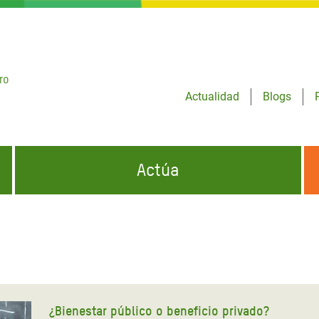
ro
Actualidad
Blogs
Actúa
GENCIAS
INFÓRMATE Y DIFUNDE NUESTROS
DÓNDE TRABAJAMOS
MENSAJES
CONÓCENOS
risis Appeal
iento por la Crisis en
o
¿Bienestar público o beneficio privado?