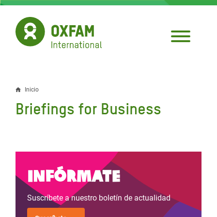
Pasar
al
contenido
principal
Inicio
Sobrescribir
Briefings for Business
enlaces
de
ayuda
a
Infórmate
la
Suscríbete a nuestro boletín de actualidad
navegación