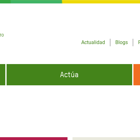
ro
Actualidad
Blogs
Actúa
GENCIAS
INFÓRMATE Y DIFUNDE NUESTROS
DÓNDE TRABAJAMOS
MENSAJES
CONÓCENOS
risis Appeal
iento por la Crisis en
o