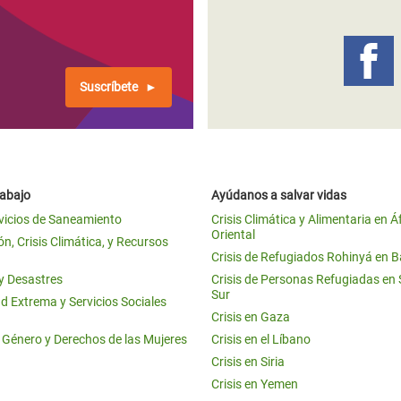
 Climática y Alimentaria
ica Oriental
s de Personas Refugiadas
Suscríbete
dán del Sur
s de Refugiados Rohinyá
ngladesh
rabajo
Ayúdanos a salvar vidas
 en Siria
vicios de Saneamiento
Crisis Climática y Alimentaria en Á
Oriental
s en Yemen
n, Crisis Climática, y Recursos
Crisis de Refugiados Rohinyá en 
 y Desastres
Crisis de Personas Refugiadas en
Sur
d Extrema y Servicios Sociales
Crisis en Gaza
e Género y Derechos de las Mujeres
Crisis en el Líbano
Crisis en Siria
Crisis en Yemen