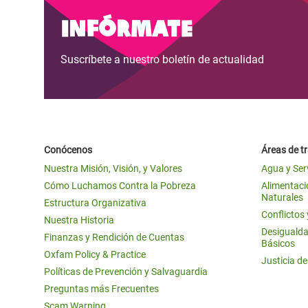
y Recursos Naturales
ayuda
#ActuaPorElClima
Crisis
Infórmate
Conflictos y Desastres
en Áfr
a
Erradiquemos el Sufrimiento Humano que
Suscríbete a nuestro boletín de actualidad
Desigualdad Extrema y
se Oculta tras los Alimentos
Crisi
la
Servicios Sociales Básicos
en Su
¡Basta! Acabemos con las violencias contra
navegación
Inequality and Rights in a
mujeres y niñas
Crisi
Digital Age
en Ba
Conócenos
Áreas de t
Gender, Rights, and Justice
Crisis
Nuestra Misión, Visión, y Valores
Agua y Ser
Crisi
Cómo Luchamos Contra la Pobreza
Alimentació
Naturales
Estructura Organizativa
Conflictos
Nuestra Historia
Desigualda
Finanzas y Rendición de Cuentas
Básicos
Oxfam Policy & Practice
Justicia d
Políticas de Prevención y Salvaguardia
Preguntas más Frecuentes
Scam Warning