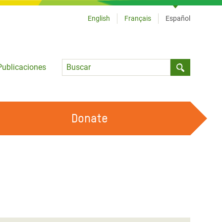
English
Français
Español
Language
Publicaciones
Submit sea
Donate
TRABAJA CON OXFAM
OUR FEMINIST PRINCIPLES
HAZ VOLUNTARIADO