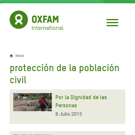
Pasar
al
contenido
principal
Inicio
Sobrescribir
protección de la población
enlaces
civil
de
ayuda
Por la Dignidad de las
a
Personas
la
8 Julio 2015
navegación