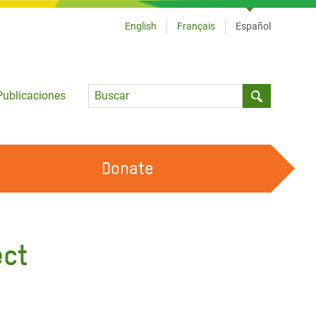
English
Français
Español
Language
Publicaciones
Submit sea
Donate
TRABAJA CON OXFAM
OUR FEMINIST PRINCIPLES
ect
HAZ VOLUNTARIADO