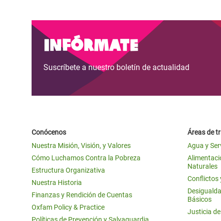
y Recursos Naturales
ayuda
#ActuaPorElClima
Crisis
Conflictos y Desastres
en Áfr
a
Erradiquemos el Sufrimiento Humano que
Infórmate
Desigualdad Extrema y
se Oculta tras los Alimentos
Crisi
la
Servicios Sociales Básicos
en Su
¡Basta! Acabemos con las violencias contra
navegación
Suscríbete a nuestro boletín de actualidad
Inequality and Rights in a
mujeres y niñas
Crisi
Digital Age
en Ba
Gender, Rights, and Justice
Crisis
Conócenos
Áreas de t
Crisi
Nuestra Misión, Visión, y Valores
Agua y Ser
Cómo Luchamos Contra la Pobreza
Alimentació
Naturales
Estructura Organizativa
Conflictos
Nuestra Historia
Desigualda
Finanzas y Rendición de Cuentas
Básicos
Oxfam Policy & Practice
Justicia d
Políticas de Prevención y Salvaguardia