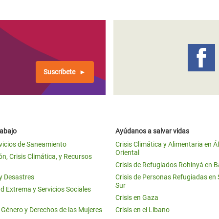
 Climática y Alimentaria
ica Oriental
s de Personas Refugiadas
dán del Sur
Suscríbete
s de Refugiados Rohinyá
ngladesh
 en Siria
rabajo
s en Yemen
Ayúdanos a salvar vidas
vicios de Saneamiento
Crisis Climática y Alimentaria en Á
Oriental
n, Crisis Climática, y Recursos
Crisis de Refugiados Rohinyá en 
 y Desastres
Crisis de Personas Refugiadas en
Sur
d Extrema y Servicios Sociales
Crisis en Gaza
e Género y Derechos de las Mujeres
Crisis en el Líbano