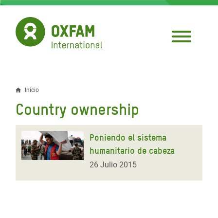
Pasar
al
contenido
principal
Inicio
Sobrescribir
Country ownership
enlaces
de
Poniendo el sistema
ayuda
humanitario de cabeza
a
26 Julio 2015
la
navegación