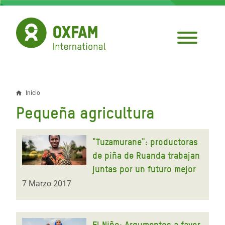
Pasar
al
contenido
principal
Inicio
Sobrescribir
Pequeña agricultura
enlaces
de
"Tuzamurane": productoras
ayuda
de piña de Ruanda trabajan
juntas por un futuro mejor
a
7 Marzo 2017
la
navegación
El Niño: Argumentos a favor