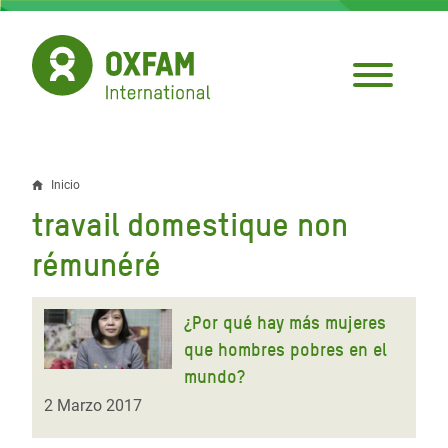
Pasar
al
contenido
principal
Inicio
Sobrescribir
travail domestique non
enlaces
rémunéré
de
ayuda
¿Por qué hay más mujeres
a
que hombres pobres en el
la
mundo?
2 Marzo 2017
navegación