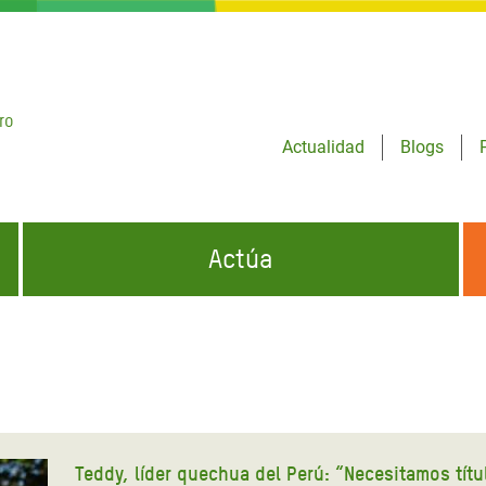
ro
Actualidad
Blogs
Actúa
GENCIAS
INFÓRMATE Y DIFUNDE NUESTROS
DÓNDE TRABAJAMOS
MENSAJES
CONÓCENOS
risis Appeal
iento por la Crisis en
o
Teddy, líder quechua del Perú: “Necesitamos tít