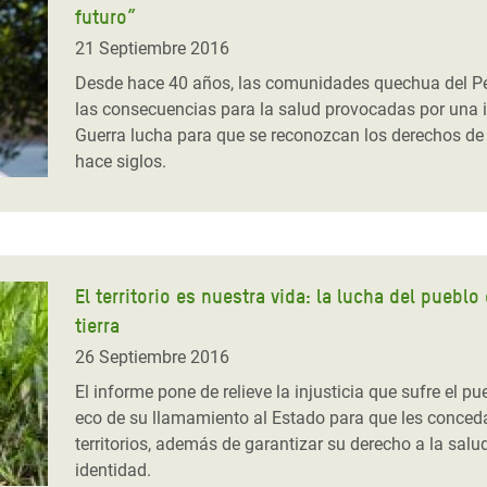
futuro”
 Climática y Alimentaria
ica Oriental
21 Septiembre 2016
Desde hace 40 años, las comunidades quechua del Pe
s de Personas Refugiadas
las consecuencias para la salud provocadas por una 
dán del Sur
Guerra lucha para que se reconozcan los derechos de 
hace siglos.
s de Refugiados Rohinyá
ngladesh
 en Siria
s en Yemen
El territorio es nuestra vida: la lucha del pueb
tierra
26 Septiembre 2016
El informe pone de relieve la injusticia que sufre el
eco de su llamamiento al Estado para que les conced
territorios, además de garantizar su derecho a la salu
identidad.