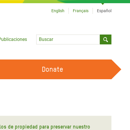
English
Français
Español
Language
Publicaciones
Submit sea
Donate
TRABAJA CON OXFAM
OUR FEMINIST PRINCIPLES
HAZ VOLUNTARIADO
ulos de propiedad para preservar nuestro