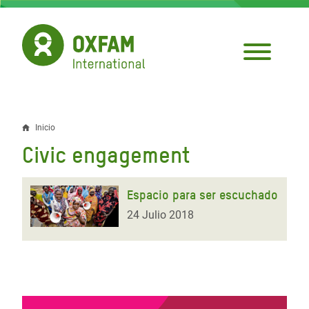
Pasar
al
contenido
principal
Inicio
Sobrescribir
Civic engagement
enlaces
de
Espacio para ser escuchado
ayuda
24 Julio 2018
a
la
navegación