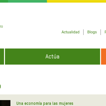
ro
Actualidad
Blogs
Actúa
GENCIAS
INFÓRMATE Y DIFUNDE NUESTROS
DÓNDE TRABAJAMOS
MENSAJES
o
CONÓCENOS
risis Appeal
iento por la Crisis en
o
Una economía para las mujeres