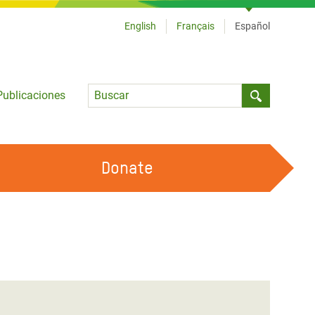
English
Français
Español
Language
Publicaciones
Submit sea
Donate
TRABAJA CON OXFAM
OUR FEMINIST PRINCIPLES
HAZ VOLUNTARIADO