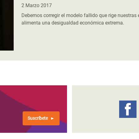
 Climática y Alimentaria
2 Marzo 2017
ica Oriental
Debemos corregir el modelo fallido que rige nuestras
alimenta una desigualdad económica extrema.
s de Personas Refugiadas
dán del Sur
s de Refugiados Rohinyá
ngladesh
 en Siria
s en Yemen
Suscríbete