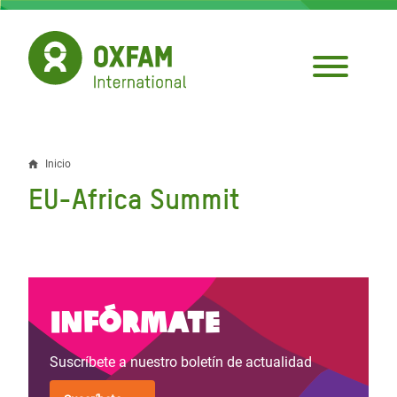
Pasar
al
contenido
principal
Inicio
Sobrescribir
EU-Africa Summit
enlaces
de
ayuda
a
Infórmate
la
Suscríbete a nuestro boletín de actualidad
navegación