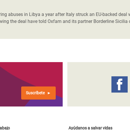
 Climática y Alimentaria
ica Oriental
ring abuses in Libya a year after Italy struck an EU-backed deal 
g the deal have told Oxfam and its partner Borderline Sicilia 
s de Personas Refugiadas
dán del Sur
s de Refugiados Rohinyá
ngladesh
 en Siria
s en Yemen
Suscríbete
rabajo
Ayúdanos a salvar vidas