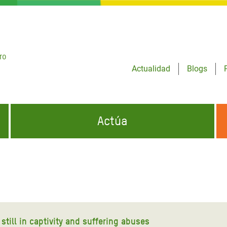
ro
Actualidad
Blogs
Actúa
GENCIAS
INFÓRMATE Y DIFUNDE NUESTROS
DÓNDE TRABAJAMOS
MENSAJES
CONÓCENOS
risis Appeal
iento por la Crisis en
o
still in captivity and suffering abuses