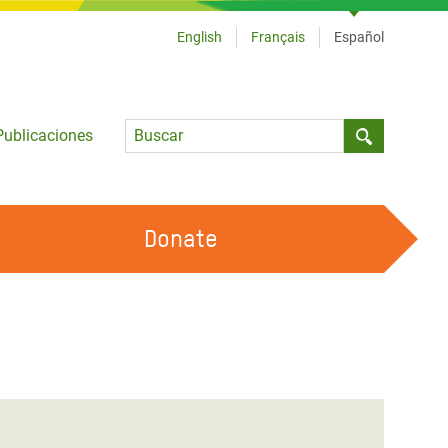
English
Français
Español
Language
Publicaciones
Submit sea
Donate
TRABAJA CON OXFAM
OUR FEMINIST PRINCIPLES
HAZ VOLUNTARIADO