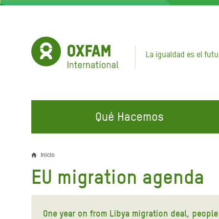
Pasar
al
contenido
principal
La igualdad es el futu
Qué Hacemos
EN QUÉ TRABAJAMOS
ÚNETE A NUESTRAS CAMPAÑAS
EMER
Inicio
Sobrescribir
EU migration agenda
Agua y Servicios de
Climate Justice
Gaza C
enlaces
Saneamiento
Hands Off Our Spaces
Llamam
de
Alimentación, Crisis Climática,
Líban
One year on from Libya migration deal, people 
Únete a Nuestra Comunidad para