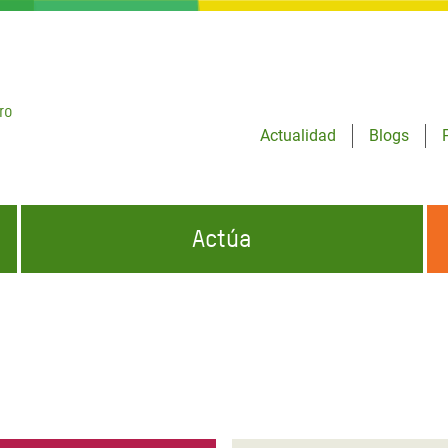
ro
Actualidad
Blogs
Actúa
GENCIAS
INFÓRMATE Y DIFUNDE NUESTROS
DÓNDE TRABAJAMOS
MENSAJES
CONÓCENOS
risis Appeal
iento por la Crisis en
o