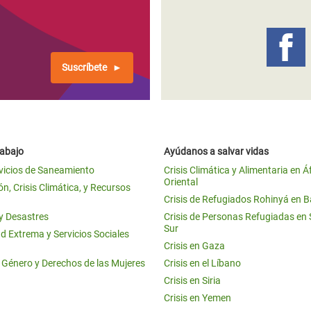
 Climática y Alimentaria
ica Oriental
s de Personas Refugiadas
Suscríbete
dán del Sur
s de Refugiados Rohinyá
ngladesh
rabajo
Ayúdanos a salvar vidas
 en Siria
vicios de Saneamiento
Crisis Climática y Alimentaria en Á
Oriental
s en Yemen
n, Crisis Climática, y Recursos
Crisis de Refugiados Rohinyá en 
 y Desastres
Crisis de Personas Refugiadas en
Sur
d Extrema y Servicios Sociales
Crisis en Gaza
e Género y Derechos de las Mujeres
Crisis en el Líbano
Crisis en Siria
Crisis en Yemen