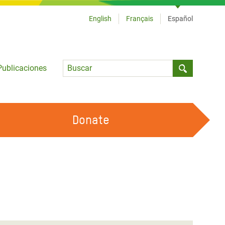
English
Français
Español
Language
Publicaciones
Submit sea
Donate
TRABAJA CON OXFAM
OUR FEMINIST PRINCIPLES
HAZ VOLUNTARIADO