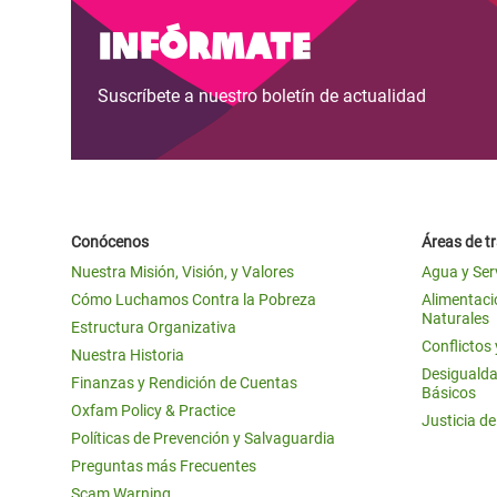
y Recursos Naturales
ayuda
#ActuaPorElClima
Crisis
Infórmate
Conflictos y Desastres
en Áfr
a
Erradiquemos el Sufrimiento Humano que
Suscríbete a nuestro boletín de actualidad
Desigualdad Extrema y
se Oculta tras los Alimentos
Crisi
la
Servicios Sociales Básicos
en Su
¡Basta! Acabemos con las violencias contra
navegación
Inequality and Rights in a
mujeres y niñas
Crisi
Digital Age
en Ba
Conócenos
Áreas de t
Gender, Rights, and Justice
Crisis
Nuestra Misión, Visión, y Valores
Agua y Ser
Crisi
Cómo Luchamos Contra la Pobreza
Alimentació
Naturales
Estructura Organizativa
Conflictos
Nuestra Historia
Desigualda
Finanzas y Rendición de Cuentas
Básicos
Oxfam Policy & Practice
Justicia d
Políticas de Prevención y Salvaguardia
Preguntas más Frecuentes
Scam Warning