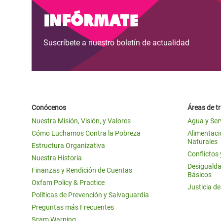
y Recursos Naturales
ayuda
#ActuaPorElClima
Crisis
Infórmate
Conflictos y Desastres
en Áfr
a
Erradiquemos el Sufrimiento Humano que
Suscríbete a nuestro boletín de actualidad
Desigualdad Extrema y
se Oculta tras los Alimentos
Crisi
la
Servicios Sociales Básicos
en Su
¡Basta! Acabemos con las violencias contra
navegación
Inequality and Rights in a
mujeres y niñas
Crisi
Digital Age
en Ba
Conócenos
Áreas de t
Gender, Rights, and Justice
Crisis
Nuestra Misión, Visión, y Valores
Agua y Ser
Crisi
Cómo Luchamos Contra la Pobreza
Alimentació
Naturales
Estructura Organizativa
Conflictos
Nuestra Historia
Desigualda
Finanzas y Rendición de Cuentas
Básicos
Oxfam Policy & Practice
Justicia d
Políticas de Prevención y Salvaguardia
Preguntas más Frecuentes
Scam Warning