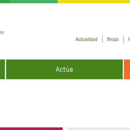
ro
Actualidad
Blogs
Actúa
GENCIAS
INFÓRMATE Y DIFUNDE NUESTROS
DÓNDE TRABAJAMOS
MENSAJES
CONÓCENOS
risis Appeal
iento por la Crisis en
o