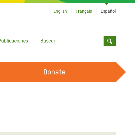
English
Français
Español
Language
Publicaciones
Submit sea
Donate
TRABAJA CON OXFAM
OUR FEMINIST PRINCIPLES
HAZ VOLUNTARIADO