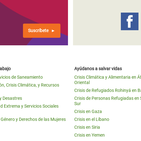
 Climática y Alimentaria
ica Oriental
s de Personas Refugiadas
Suscríbete
dán del Sur
s de Refugiados Rohinyá
ngladesh
rabajo
Ayúdanos a salvar vidas
 en Siria
vicios de Saneamiento
Crisis Climática y Alimentaria en Á
Oriental
s en Yemen
n, Crisis Climática, y Recursos
Crisis de Refugiados Rohinyá en 
 y Desastres
Crisis de Personas Refugiadas en
Sur
d Extrema y Servicios Sociales
Crisis en Gaza
e Género y Derechos de las Mujeres
Crisis en el Líbano
Crisis en Siria
Crisis en Yemen