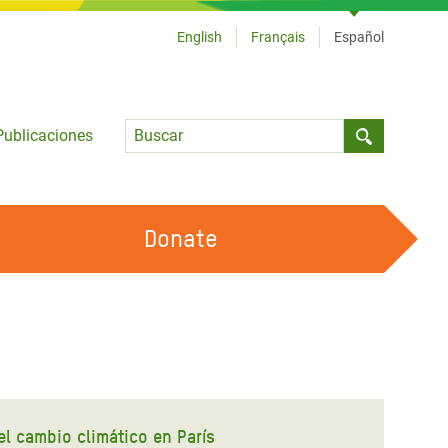
English
Français
Español
Language
Publicaciones
Submit sea
Donate
TRABAJA CON OXFAM
OUR FEMINIST PRINCIPLES
HAZ VOLUNTARIADO
el cambio climático en París