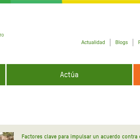
ro
Actualidad
Blogs
Actúa
GENCIAS
INFÓRMATE Y DIFUNDE NUESTROS
DÓNDE TRABAJAMOS
MENSAJES
CONÓCENOS
risis Appeal
iento por la Crisis en
o
Factores clave para impulsar un acuerdo contra 