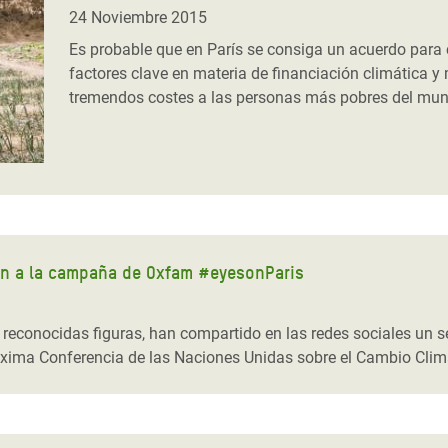
 Climática y Alimentaria
24 Noviembre 2015
ica Oriental
Es probable que en París se consiga un acuerdo para
factores clave en materia de financiación climática y 
s de Personas Refugiadas
tremendos costes a las personas más pobres del mu
dán del Sur
s de Refugiados Rohinyá
ngladesh
 en Siria
s en Yemen
an a la campaña de Oxfam #eyesonParis
conocidas figuras, han compartido en las redes sociales un self
óxima Conferencia de las Naciones Unidas sobre el Cambio Climá