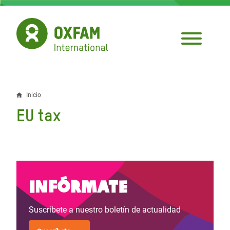
Pasar
al
contenido
principal
Inicio
Sobrescribir
EU tax
enlaces
de
ayuda
a
Infórmate
la
Suscríbete a nuestro boletín de actualidad
navegación