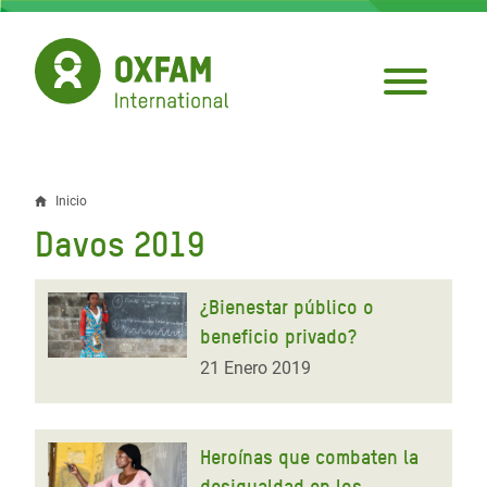
Pasar
al
contenido
principal
Inicio
Sobrescribir
Davos 2019
enlaces
de
¿Bienestar público o
ayuda
beneficio privado?
a
21 Enero 2019
la
navegación
Heroínas que combaten la
desigualdad en los