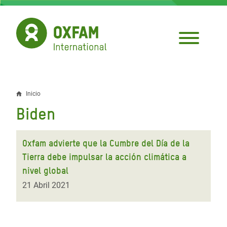
Pasar
al
contenido
principal
Inicio
Sobrescribir
Biden
enlaces
de
Oxfam advierte que la Cumbre del Día de la
ayuda
Tierra debe impulsar la acción climática a
nivel global
a
21 Abril 2021
la
navegación