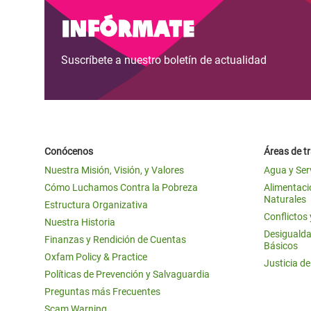
y Recursos Naturales
ayuda
#ActuaPorElClima
Crisis
Infórmate
Conflictos y Desastres
en Áfr
a
Erradiquemos el Sufrimiento Humano que
Suscríbete a nuestro boletín de actualidad
Desigualdad Extrema y
se Oculta tras los Alimentos
Crisi
la
Servicios Sociales Básicos
en Su
¡Basta! Acabemos con las violencias contra
navegación
Inequality and Rights in a
mujeres y niñas
Crisi
Digital Age
en Ba
Conócenos
Áreas de t
Gender, Rights, and Justice
Crisis
Nuestra Misión, Visión, y Valores
Agua y Ser
Crisi
Cómo Luchamos Contra la Pobreza
Alimentació
Naturales
Estructura Organizativa
Conflictos
Nuestra Historia
Desigualda
Finanzas y Rendición de Cuentas
Básicos
Oxfam Policy & Practice
Justicia d
Políticas de Prevención y Salvaguardia
Preguntas más Frecuentes
Scam Warning