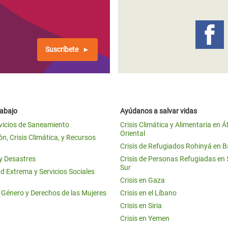
 Climática y Alimentaria
ica Oriental
s de Personas Refugiadas
Suscríbete
dán del Sur
s de Refugiados Rohinyá
ngladesh
rabajo
Ayúdanos a salvar vidas
 en Siria
vicios de Saneamiento
Crisis Climática y Alimentaria en Á
Oriental
s en Yemen
n, Crisis Climática, y Recursos
Crisis de Refugiados Rohinyá en 
 y Desastres
Crisis de Personas Refugiadas en
Sur
d Extrema y Servicios Sociales
Crisis en Gaza
e Género y Derechos de las Mujeres
Crisis en el Líbano
Crisis en Siria
Crisis en Yemen