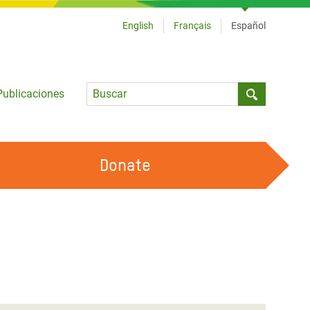
English
Français
Español
Language
Publicaciones
Submit sea
Donate
TRABAJA CON OXFAM
OUR FEMINIST PRINCIPLES
HAZ VOLUNTARIADO