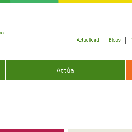
ro
Actualidad
Blogs
Actúa
GENCIAS
INFÓRMATE Y DIFUNDE NUESTROS
DÓNDE TRABAJAMOS
MENSAJES
CONÓCENOS
risis Appeal
iento por la Crisis en
o