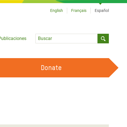
English
Français
Español
Language
Publicaciones
Submit sea
Donate
TRABAJA CON OXFAM
OUR FEMINIST PRINCIPLES
HAZ VOLUNTARIADO