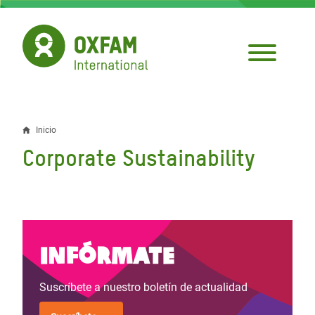
Pasar
al
contenido
principal
Inicio
Sobrescribir
Corporate Sustainability
enlaces
de
ayuda
a
Infórmate
la
Suscríbete a nuestro boletín de actualidad
navegación