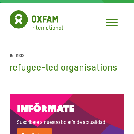
Pasar
al
contenido
principal
Inicio
Sobrescribir
refugee-led organisations
enlaces
de
ayuda
a
Infórmate
la
Suscríbete a nuestro boletín de actualidad
navegación