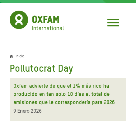
Pasar
al
contenido
principal
Inicio
Sobrescribir
Pollutocrat Day
enlaces
de
Oxfam advierte de que el 1% más rico ha
ayuda
producido en tan solo 10 días el total de
emisiones que le correspondería para 2026
a
9 Enero 2026
la
navegación