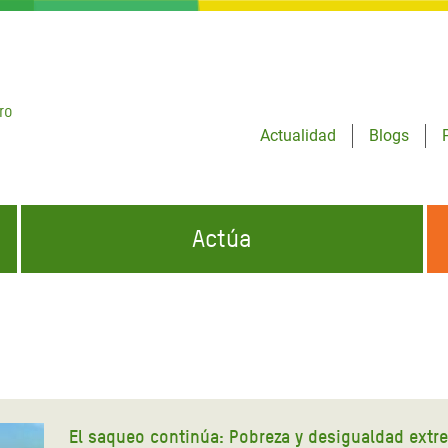
ro
Actualidad
Blogs
Actúa
GENCIAS
INFÓRMATE Y DIFUNDE NUESTROS
DÓNDE TRABAJAMOS
MENSAJES
CONÓCENOS
risis Appeal
iento por la Crisis en
o
El saqueo continúa: Pobreza y desigualdad extre