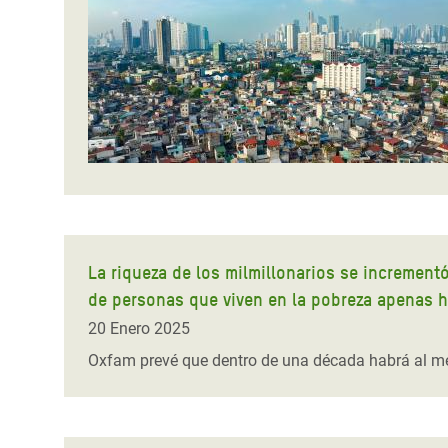
y Recursos Naturales
ayuda
#ActuaPorElClima
Crisis
Conflictos y Desastres
en Áfr
a
Erradiquemos el Sufrimiento Humano que
Desigualdad Extrema y
se Oculta tras los Alimentos
Crisi
la
Servicios Sociales Básicos
en Su
¡Basta! Acabemos con las violencias contra
navegación
Inequality and Rights in a
mujeres y niñas
Crisi
Digital Age
en Ba
Gender, Rights, and Justice
Crisis
Crisi
La riqueza de los milmillonarios se increment
de personas que viven en la pobreza apenas 
20 Enero 2025
Oxfam prevé que dentro de una década habrá al me