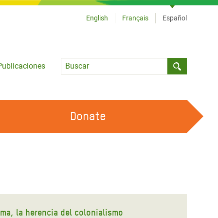
English
Français
Español
Language
Publicaciones
Submit sea
Donate
TRABAJA CON OXFAM
OUR FEMINIST PRINCIPLES
HAZ VOLUNTARIADO
ma, la herencia del colonialismo