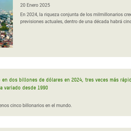
 Climática y Alimentaria
20 Enero 2025
ica Oriental
En 2024, la riqueza conjunta de los milmillonarios cr
previsiones actuales, dentro de una década habrá cinc
s de Personas Refugiadas
dán del Sur
s de Refugiados Rohinyá
ngladesh
 en Siria
s en Yemen
ó en dos billones de dólares en 2024, tres veces más rápi
ha variado desde 1990
nos cinco billonarios en el mundo.