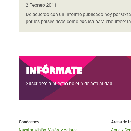
y Recursos Naturales
ayuda
#ActuaPorElClima
Crisis
2 Febrero 2011
Conflictos y Desastres
en Áfr
a
De acuerdo con un informe publicado hoy por Oxfam
Erradiquemos el Sufrimiento Humano que
por los países ricos como excusa para endurecer la
Desigualdad Extrema y
se Oculta tras los Alimentos
Crisi
la
Servicios Sociales Básicos
en Su
¡Basta! Acabemos con las violencias contra
navegación
Inequality and Rights in a
mujeres y niñas
Crisi
Digital Age
en Ba
Infórmate
Gender, Rights, and Justice
Crisis
Crisi
Suscríbete a nuestro boletín de actualidad
Conócenos
Áreas de t
Nuestra Misión, Visión, y Valores
Agua y Ser