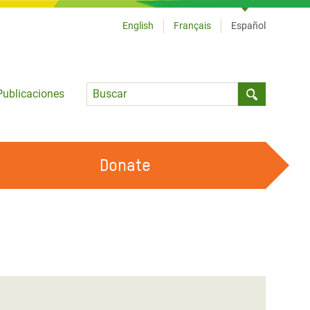
English
Français
Español
Language
Publicaciones
Submit sea
Donate
TRABAJA CON OXFAM
OUR FEMINIST PRINCIPLES
HAZ VOLUNTARIADO