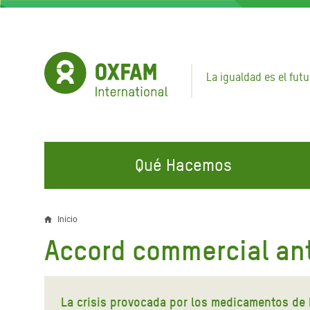
Pasar
al
contenido
principal
La igualdad es el futu
Qué Hacemos
EN QUÉ TRABAJAMOS
ÚNETE A NUESTRAS CAMPAÑAS
EMER
Inicio
Sobrescribir
Accord commercial an
Agua y Servicios de
Climate Justice
Gaza C
enlaces
Saneamiento
Hands Off Our Spaces
Llamam
de
Alimentación, Crisis Climática,
Líban
La crisis provocada por los medicamentos de b
Únete a Nuestra Comunidad para