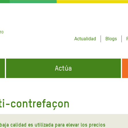
ro
Actualidad
Blogs
Actúa
GENCIAS
INFÓRMATE Y DIFUNDE NUESTROS
DÓNDE TRABAJAMOS
MENSAJES
ti-contrefaçon
CONÓCENOS
risis Appeal
iento por la Crisis en
o
aja calidad es utilizada para elevar los precios