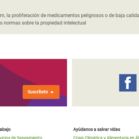
 Climática y Alimentaria
ica Oriental
, la proliferación de medicamentos peligrosos o de baja calida
s normas sobre la propiedad intelectual
s de Personas Refugiadas
dán del Sur
s de Refugiados Rohinyá
ngladesh
 en Siria
s en Yemen
Suscríbete
rabajo
Ayúdanos a salvar vidas
vicios de Saneamiento
Crisis Climática y Alimentaria en Á