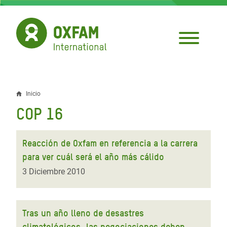
Pasar
al
contenido
principal
Inicio
Sobrescribir
COP 16
enlaces
de
Reacción de Oxfam en referencia a la carrera
ayuda
para ver cuál será el año más cálido
a
3 Diciembre 2010
la
navegación
Tras un año lleno de desastres
climatológicos, las negociaciones deben