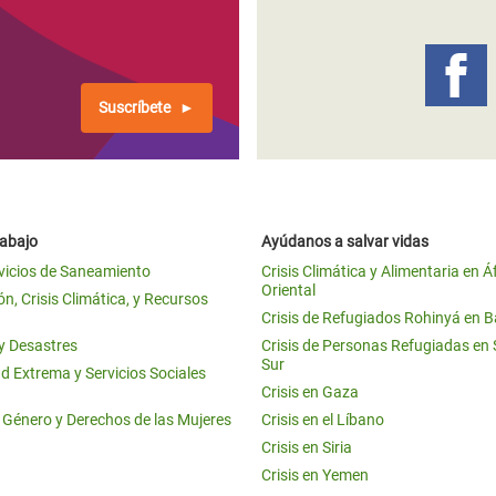
 Climática y Alimentaria
ica Oriental
s de Personas Refugiadas
Suscríbete
dán del Sur
s de Refugiados Rohinyá
ngladesh
rabajo
Ayúdanos a salvar vidas
 en Siria
vicios de Saneamiento
Crisis Climática y Alimentaria en Á
Oriental
s en Yemen
n, Crisis Climática, y Recursos
Crisis de Refugiados Rohinyá en 
 y Desastres
Crisis de Personas Refugiadas en
Sur
d Extrema y Servicios Sociales
Crisis en Gaza
e Género y Derechos de las Mujeres
Crisis en el Líbano
Crisis en Siria
Crisis en Yemen