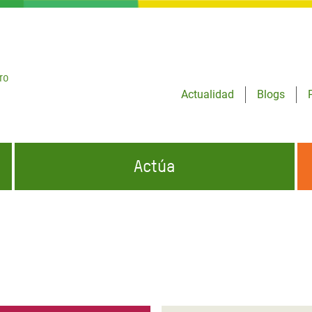
ro
Actualidad
Blogs
Actúa
GENCIAS
INFÓRMATE Y DIFUNDE NUESTROS
DÓNDE TRABAJAMOS
MENSAJES
CONÓCENOS
risis Appeal
iento por la Crisis en
o