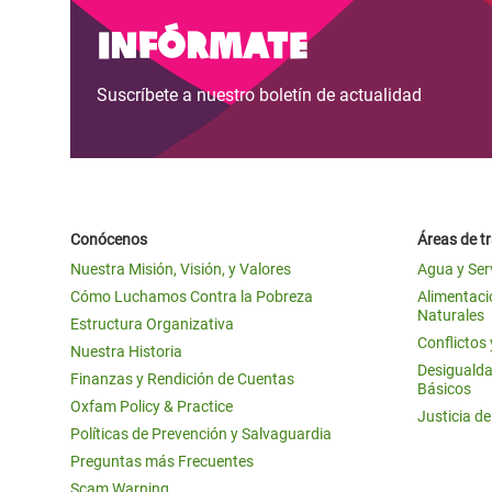
y Recursos Naturales
ayuda
#ActuaPorElClima
Crisis
Infórmate
Conflictos y Desastres
en Áfr
a
Erradiquemos el Sufrimiento Humano que
Suscríbete a nuestro boletín de actualidad
Desigualdad Extrema y
se Oculta tras los Alimentos
Crisi
la
Servicios Sociales Básicos
en Su
¡Basta! Acabemos con las violencias contra
navegación
Inequality and Rights in a
mujeres y niñas
Crisi
Digital Age
en Ba
Conócenos
Áreas de t
Gender, Rights, and Justice
Crisis
Nuestra Misión, Visión, y Valores
Agua y Ser
Crisi
Cómo Luchamos Contra la Pobreza
Alimentació
Naturales
Estructura Organizativa
Conflictos
Nuestra Historia
Desigualda
Finanzas y Rendición de Cuentas
Básicos
Oxfam Policy & Practice
Justicia d
Políticas de Prevención y Salvaguardia
Preguntas más Frecuentes
Scam Warning