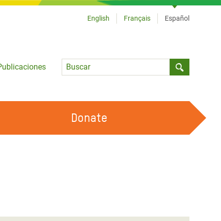
English
Français
Español
Language
Publicaciones
Submit sea
Donate
TRABAJA CON OXFAM
OUR FEMINIST PRINCIPLES
HAZ VOLUNTARIADO