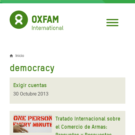
Pasar
al
contenido
principal
Inicio
Sobrescribir
democracy
enlaces
de
Exigir cuentas
ayuda
30 Octubre 2013
a
la
Tratado Internacional sobre
navegación
el Comercio de Armas:
Preguntas y Respuestas